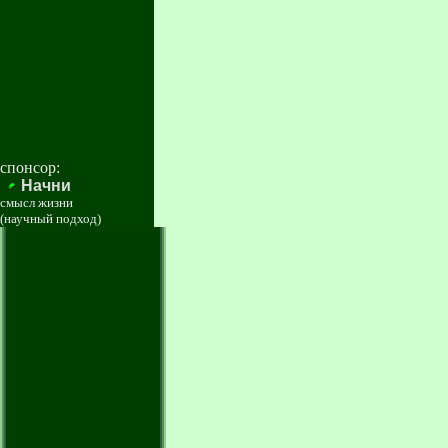
спонсор:
Начни
смысл жизни
(научный подход)